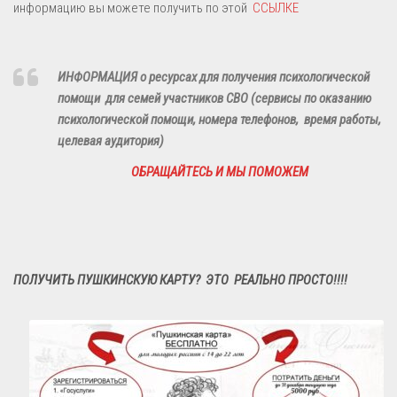
информацию вы можете получить по этой
ССЫЛКЕ
ОРГАНИЗАЦИЯ ПИТАНИЯ В ОБРАЗОВАТЕЛЬНОЙ ОРГАНИЗАЦИИ
Новости
ИНФОРМАЦИЯ о ресурсах для получения психологической
Краткая история
помощи для семей участников СВО (сервисы по оказанию
психологической помощи, номера телефонов, время работы,
Психолого-педагогическое сопровожденние
целевая аудитория)
Всероссийская олимпиада школьников
ОБРАЩАЙТЕСЬ И МЫ ПОМОЖЕМ
СМИ о нас
Доступная среда
Условия
Правила приема в школу
ПОЛУЧИТЬ ПУШКИНСКУЮ КАРТУ? ЭТО РЕАЛЬНО ПРОСТО!!!!
Коллегиальные органы управления
ШУС
ВсОШ
Список классов