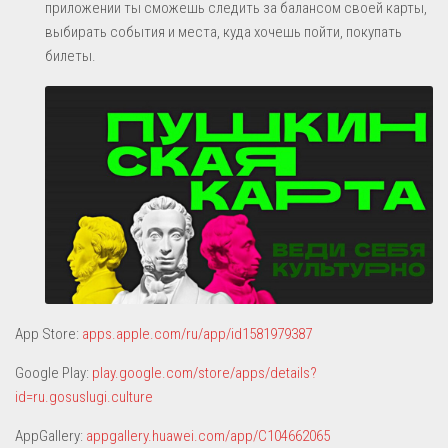
приложении ты сможешь следить за балансом своей карты,
Противодействие коррупции
выбирать события и места, куда хочешь пойти, покупать
билеты.
Нормативные правовые и иные акты в сфере противодействия
коррупции
Антикоррупционная экспертиза
Методические материалы
Формы документов, связанных с противодействием коррупции, для
заполнения
Сведения о доходах, расходах, об имуществе и обязательствах
имущественного характера
Комиссия по соблюдению требований к служебному поведению и
урегулированию конфликта интересов (аттестационная комиссия)
App Store:
apps.apple.com/ru/app/id1581979387
Обратная связь для сообщений о фактах коррупции
Форум сайта
Google Play:
play.google.com/store/apps/details?
id=ru.gosuslugi.culture
Интернет – приемная
AppGallery:
appgallery.huawei.com/app/C104662065