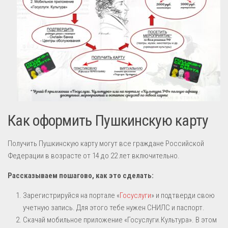
Безопасность
Медицинское обслуживание
Введение ФГОС
Обновленный ФГОС
ВФСК ГТО
Школьный спортивный клуб “ОЛИМП”
Как оформить Пушкинскую карту
ВЕРСИЯ ДЛЯ СЛАБОВИДЯЩИХ
ОРГАНИЗАЦИЯ ПИТАНИЯ В ОБРАЗОВАТЕЛЬНОЙ ОРГАНИЗАЦИИ
Получить Пушкинскую карту могут все граждане Российской
План мероприятий
Федерации в возрасте от 14 до 22 лет включительно.
ИБЦ
Рассказываем пошагово, как это сделать:
Нормативно – правовые документы
Зарегистрируйся на портале «
Госуслуги
» и подтверди свою
Методическая копилка
учетную запись. Для этого тебе нужен СНИЛС и паспорт.
Скачай мобильное приложение «Госуслуги.Культура». В этом
Фотогалерея ИБЦ