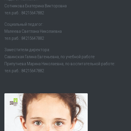
Сотникова Екатерина Викторовна
тел.раб.: 84215647882
Социальный педагог:
Малеева Светлана Николаевна
тел.раб.: 84215647882
Заместители директора:
Савинская Галина Евгеньевна, по учебной работе
Припутнева Марина Николаевна, по воспитательной работе:
тел.раб.: 84215647882