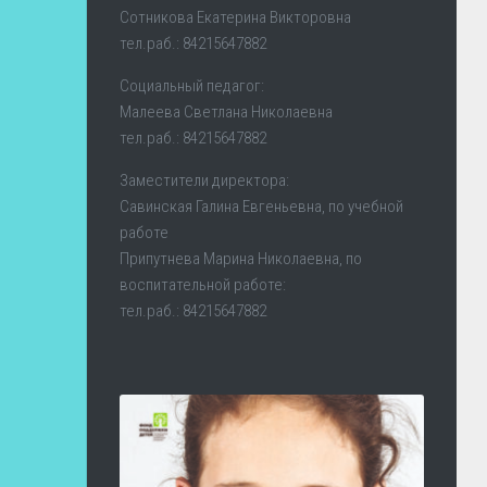
Сотникова Екатерина Викторовна
тел.раб.: 84215647882
Социальный педагог:
Малеева Светлана Николаевна
тел.раб.: 84215647882
Заместители директора:
Савинская Галина Евгеньевна, по учебной
работе
Припутнева Марина Николаевна, по
воспитательной работе:
тел.раб.: 84215647882