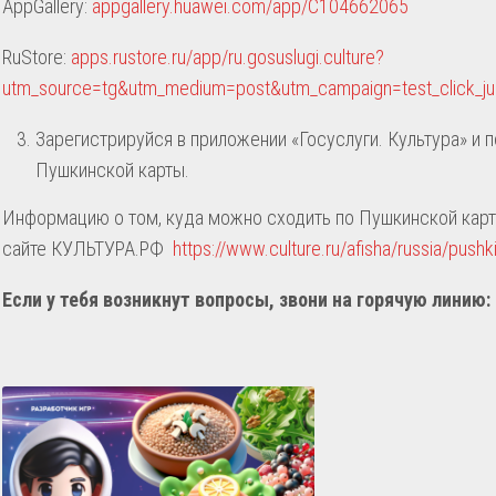
AppGallery:
appgallery.huawei.com/app/C104662065
RuStore:
apps.rustore.ru/app/ru.gosuslugi.culture?
utm_source=tg&utm_medium=post&utm_campaign=test_click_j
Зарегистрируйся в приложении «Госуслуги. Культура» и 
Пушкинской карты.
Информацию о том, куда можно сходить по Пушкинской карт
сайте КУЛЬТУРА.РФ
https://www.culture.ru/afisha/russia/pushk
Если у тебя возникнут вопросы, звони на горячую линию: